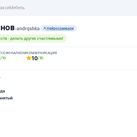
аксиМебель
анов
›
andrqshka
Нейросаммари
ств - делать других счастливыми!
ЕССИОНАЛИЗМ
КОММУНИКАЦИЯ
0
10
/10
/10
ь
ода
анятый