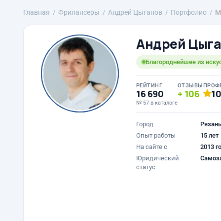
Главная
Фрилансеры
Андрей Цыганов
Портфолио
М
Андрей Цыг
Благороднейшее из искус
РЕЙТИНГ
ОТЗЫВЫ
ПРОФ
16 690
106
1
№ 57 в каталоге
Город
Рязан
Опыт работы
15 лет
На сайте с
2013 г
Юридический
Самоз
статус