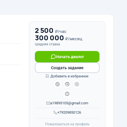
2 500
₽/час
300 000
₽/месяц
средняя ставка
Начать диалог
Создать задание
Добавить в избранное
a19893105@gmail.com
+79209850126
Пожаловаться на профиль