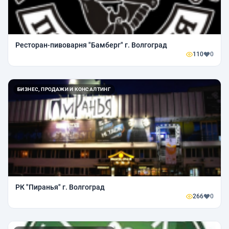
Ресторан-пивоварня "Бамберг" г. Волгоград
110
0
БИЗНЕС, ПРОДАЖИ И КОНСАЛТИНГ
РК "Пиранья" г. Волгоград
266
0