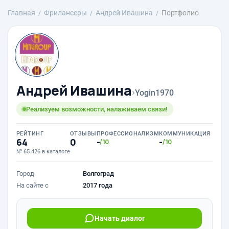
Главная
Фрилансеры
Андрей Ивашина
Портфолио
Андрей Ивашина
›
Yogin1970
Реализуем возможности, налаживаем связи!
РЕЙТИНГ
ОТЗЫВЫ
ПРОФЕССИОНАЛИЗМ
КОММУНИКАЦИЯ
64
0
-
-
/10
/10
№ 65 426 в каталоге
Город
Волгоград
На сайте с
2017 года
Начать диалог