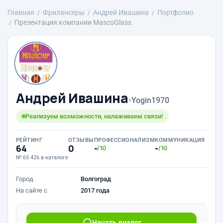
Главная
Фрилансеры
Андрей Ивашина
Портфолио
Презентация компании MascoGlass
Андрей Ивашина
›
Yogin1970
Реализуем возможности, налаживаем связи!
РЕЙТИНГ
ОТЗЫВЫ
ПРОФЕССИОНАЛИЗМ
КОММУНИКАЦИЯ
64
0
-
-
/10
/10
№ 65 426 в каталоге
Город
Волгоград
На сайте с
2017 года
Начать диалог