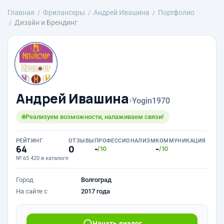
Главная
Фрилансеры
Андрей Ивашина
Портфолио
Дизайн и Брендинг
Андрей Ивашина
›
Yogin1970
Реализуем возможности, налаживаем связи!
РЕЙТИНГ
ОТЗЫВЫ
ПРОФЕССИОНАЛИЗМ
КОММУНИКАЦИЯ
64
0
-
-
/10
/10
№ 65 420 в каталоге
Город
Волгоград
На сайте с
2017 года
Начать диалог