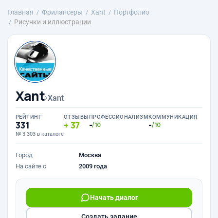
Главная
Фрилансеры
Xant
Портфолио
Рисунки и иллюстрации
Xant
›
Xant
РЕЙТИНГ
ОТЗЫВЫ
ПРОФЕССИОНАЛИЗМ
КОММУНИКАЦИЯ
331
37
-
-
/10
/10
№ 3 303 в каталоге
Город
Москва
На сайте с
2009 года
Начать диалог
Создать задание