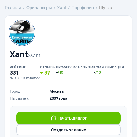
Главная
Фрилансеры
Xant
Портфолио
Шутка
Xant
›
Xant
РЕЙТИНГ
ОТЗЫВЫ
ПРОФЕССИОНАЛИЗМ
КОММУНИКАЦИЯ
331
37
-
-
/10
/10
№ 3 303 в каталоге
Город
Москва
На сайте с
2009 года
Начать диалог
Создать задание