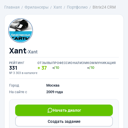
Главная
Фрилансеры
Xant
Портфолио
Bitrix24 CRM
Xant
›
Xant
РЕЙТИНГ
ОТЗЫВЫ
ПРОФЕССИОНАЛИЗМ
КОММУНИКАЦИЯ
331
37
-
-
/10
/10
№ 3 303 в каталоге
Город
Москва
На сайте с
2009 года
Начать диалог
Создать задание