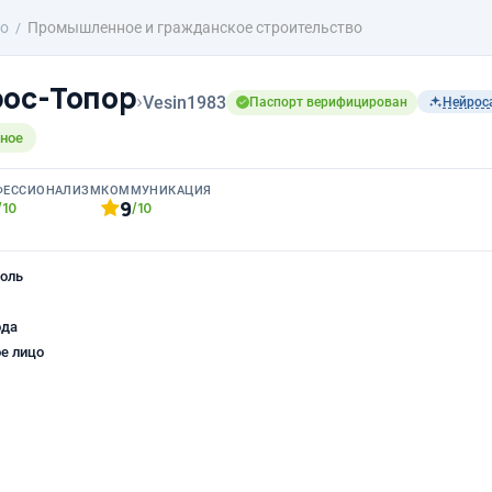
о
Промышленное и гражданское строительство
рос-Топор
›
Vesin1983
Паспорт верифицирован
Нейрос
вное
ФЕССИОНАЛИЗМ
КОММУНИКАЦИЯ
9
/10
/10
оль
ода
е лицо