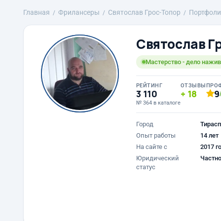
Главная
Фрилансеры
Святослав Грос-Топор
Портфоли
Святослав Г
Мастерство - дело нажи
РЕЙТИНГ
ОТЗЫВЫ
ПРО
3 110
18
9
№ 364 в каталоге
Город
Тирасп
Опыт работы
14 лет
На сайте с
2017 г
Юридический
Частно
статус