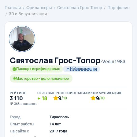
Главная
Фрилансеры
Святослав Грос-Топор
Портфолио
3D и Визуализация
Святослав Грос-Топор
›
Vesin1983
Паспорт верифицирован
Нейросаммари
Мастерство - дело наживное
РЕЙТИНГ
ОТЗЫВЫ
ПРОФЕССИОНАЛИЗМ
КОММУНИКАЦИЯ
3 110
18
9
9
/10
/10
№ 363 в каталоге
Город
Тирасполь
Опыт работы
14 лет
На сайте с
2017 года