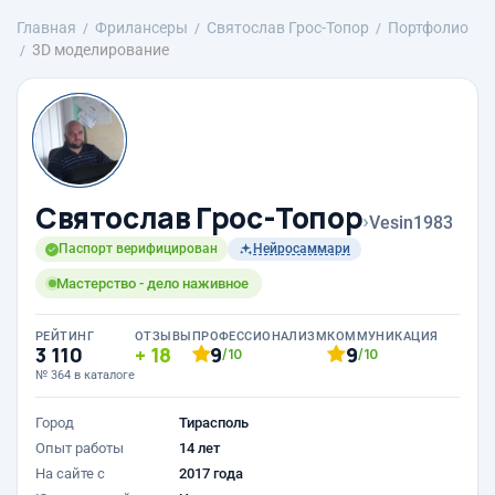
Главная
Фрилансеры
Святослав Грос-Топор
Портфолио
3D моделирование
Святослав Грос-Топор
›
Vesin1983
Паспорт верифицирован
Нейросаммари
Мастерство - дело наживное
РЕЙТИНГ
ОТЗЫВЫ
ПРОФЕССИОНАЛИЗМ
КОММУНИКАЦИЯ
3 110
18
9
9
/10
/10
№ 364 в каталоге
Город
Тирасполь
Опыт работы
14 лет
На сайте с
2017 года