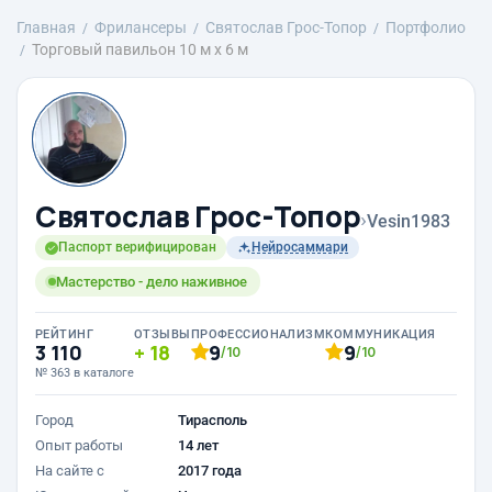
Главная
Фрилансеры
Святослав Грос-Топор
Портфолио
Торговый павильон 10 м х 6 м
Святослав Грос-Топор
›
Vesin1983
Паспорт верифицирован
Нейросаммари
Мастерство - дело наживное
РЕЙТИНГ
ОТЗЫВЫ
ПРОФЕССИОНАЛИЗМ
КОММУНИКАЦИЯ
3 110
18
9
9
/10
/10
№ 363 в каталоге
Город
Тирасполь
Опыт работы
14 лет
На сайте с
2017 года