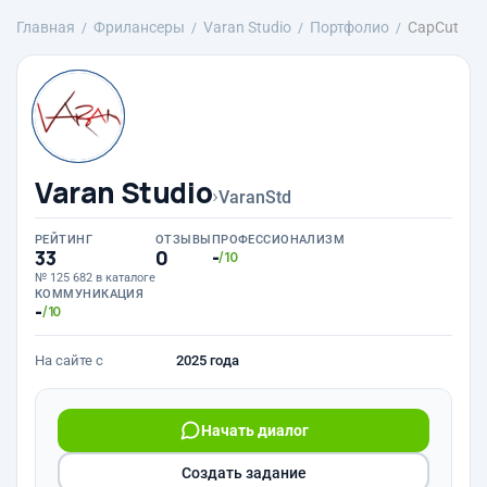
Главная
Фрилансеры
Varan Studio
Портфолио
CapCut
Varan Studio
›
VaranStd
РЕЙТИНГ
ОТЗЫВЫ
ПРОФЕССИОНАЛИЗМ
33
0
-
/10
№ 125 682 в каталоге
КОММУНИКАЦИЯ
-
/10
На сайте с
2025 года
Начать диалог
Создать задание