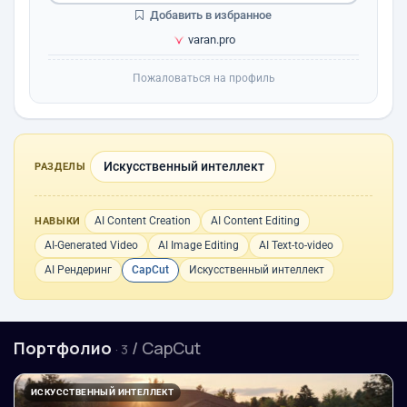
Добавить в избранное
varan.pro
Пожаловаться на профиль
Искусственный интеллект
РАЗДЕЛЫ
AI Content Creation
AI Content Editing
НАВЫКИ
AI-Generated Video
AI Image Editing
AI Text-to-video
AI Рендеринг
CapCut
Искусственный интеллект
Портфолио
/ CapCut
· 3
ИСКУССТВЕННЫЙ ИНТЕЛЛЕКТ