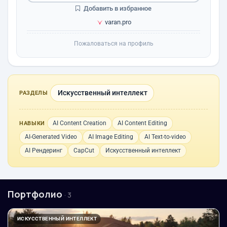
Добавить в избранное
varan.pro
Пожаловаться на профиль
Искусственный интеллект
РАЗДЕЛЫ
AI Content Creation
AI Content Editing
НАВЫКИ
AI-Generated Video
AI Image Editing
AI Text-to-video
AI Рендеринг
CapCut
Искусственный интеллект
Портфолио
· 3
ИСКУССТВЕННЫЙ ИНТЕЛЛЕКТ