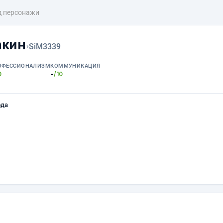
д персонажи
акин
›
SiM3339
ОФЕССИОНАЛИЗМ
КОММУНИКАЦИЯ
-
0
/10
ода