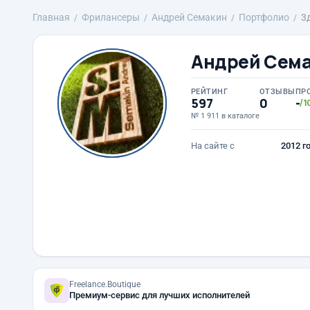
Главная
Фрилансеры
Андрей Семакин
Портфолио
3
Андрей Сем
РЕЙТИНГ
ОТЗЫВЫ
ПР
597
0
-
/1
№ 1 911 в каталоге
На сайте с
2012 г
Freelance.Boutique
Премиум-сервис для лучших исполнителей