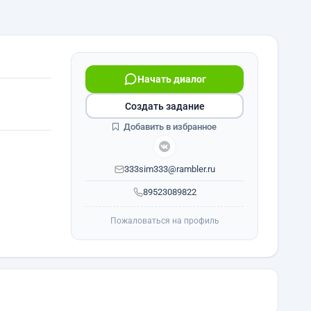
Начать диалог
Создать задание
Добавить в избранное
333sim333@rambler.ru
89523089822
Пожаловаться на профиль