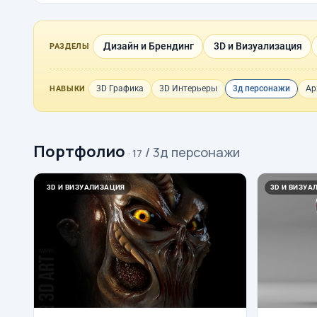
Дизайн и Брендинг
3D и Визуализация
РАЗДЕЛЫ
3D Графика
3D Интерьеры
3д персонажи
Ар
НАВЫКИ
Портфолио
/ 3д персонажи
· 17
3D И ВИЗУАЛИЗАЦИЯ
3D И ВИЗУА