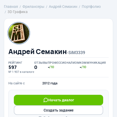
Главная
Фрилансеры
Андрей Семакин
Портфолио
3D Графика
Андрей Семакин
›
SiM3339
РЕЙТИНГ
ОТЗЫВЫ
ПРОФЕССИОНАЛИЗМ
КОММУНИКАЦИЯ
597
0
-
-
/10
/10
№ 1 907 в каталоге
На сайте с
2012 года
Начать диалог
Создать задание