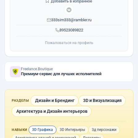
Добавить в избранное
333sim333@rambler.ru
89523089822
Пожаловаться на профиль
Freelance.Boutique
Премиум-сервис для лучших исполнителей
Дизайн и Брендинг
3D и Визуализация
РАЗДЕЛЫ
Архитектура и Дизайн интерьеров
3D Графика
3D Интерьеры
3д персонажи
НАВЫКИ