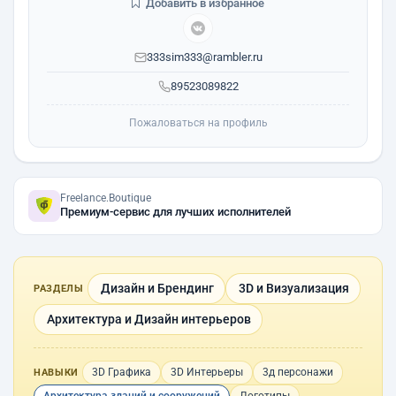
Добавить в избранное
333sim333@rambler.ru
89523089822
Пожаловаться на профиль
Freelance.Boutique
Премиум-сервис для лучших исполнителей
Дизайн и Брендинг
3D и Визуализация
РАЗДЕЛЫ
Архитектура и Дизайн интерьеров
3D Графика
3D Интерьеры
3д персонажи
НАВЫКИ