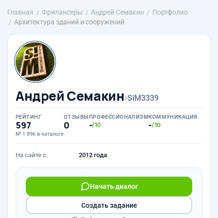
Главная
Фрилансеры
Андрей Семакин
Портфолио
Архитектура зданий и сооружений
Андрей Семакин
›
SiM3339
РЕЙТИНГ
ОТЗЫВЫ
ПРОФЕССИОНАЛИЗМ
КОММУНИКАЦИЯ
597
0
-
-
/10
/10
№ 1 896 в каталоге
На сайте с
2012 года
Начать диалог
Создать задание