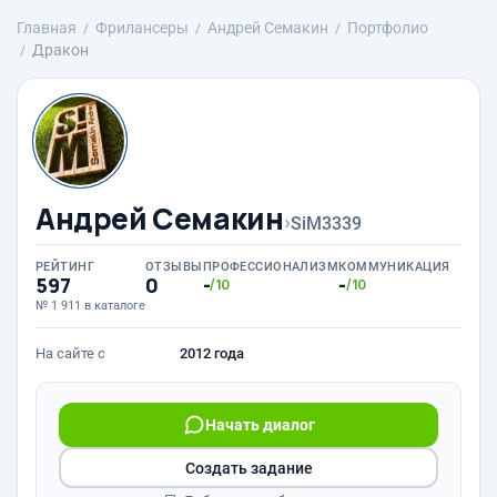
Главная
Фрилансеры
Андрей Семакин
Портфолио
Дракон
Андрей Семакин
›
SiM3339
РЕЙТИНГ
ОТЗЫВЫ
ПРОФЕССИОНАЛИЗМ
КОММУНИКАЦИЯ
597
0
-
-
/10
/10
№ 1 911 в каталоге
На сайте с
2012 года
Начать диалог
Создать задание