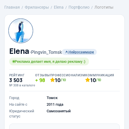
Главная
Фрилансеры
Elena
Портфолио
Логотипы
Elena
›
Pingvin_Tomsk
Нейросаммари
Реклама делает имя, я делаю рекламу :)
РЕЙТИНГ
ОТЗЫВЫ
ПРОФЕССИОНАЛИЗМ
КОММУНИКАЦИЯ
3 503
98
10
10
/10
/10
№ 308 в каталоге
Город
Томск
На сайте с
2011 года
Юридический
Самозанятый
статус