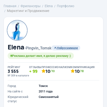
Главная
Фрилансеры
Elena
Портфолио
Маркетинг и Продвижение
Elena
›
Pingvin_Tomsk
Нейросаммари
Реклама делает имя, я делаю рекламу :)
РЕЙТИНГ
ОТЗЫВЫ
ПРОФЕССИОНАЛИЗМ
КОММУНИКАЦИЯ
3 555
99
10
10
/10
/10
№ 309 в каталоге
Город
Томск
На сайте с
2011 года
Юридический
Самозанятый
статус