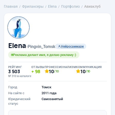
Главная
Фрилансеры
Elena
Портфолио
Авиаклуб
Elena
›
Pingvin_Tomsk
Нейросаммари
Реклама делает имя, я делаю рекламу :)
РЕЙТИНГ
ОТЗЫВЫ
ПРОФЕССИОНАЛИЗМ
КОММУНИКАЦИЯ
3 503
98
10
10
/10
/10
№ 310 в каталоге
Город
Томск
На сайте с
2011 года
Юридический
Самозанятый
статус