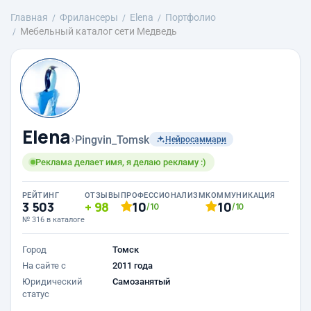
Главная
Фрилансеры
Elena
Портфолио
Мебельный каталог сети Медведь
Elena
›
Pingvin_Tomsk
Нейросаммари
Реклама делает имя, я делаю рекламу :)
РЕЙТИНГ
ОТЗЫВЫ
ПРОФЕССИОНАЛИЗМ
КОММУНИКАЦИЯ
3 503
98
10
10
/10
/10
№ 316 в каталоге
Город
Томск
На сайте с
2011 года
Юридический
Самозанятый
статус