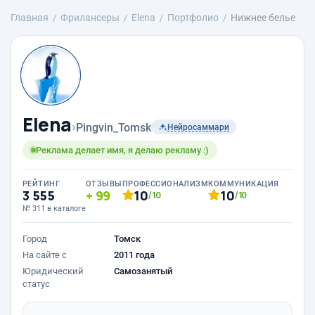
Главная
Фрилансеры
Elena
Портфолио
Нижнее белье
Elena
›
Pingvin_Tomsk
Нейросаммари
Реклама делает имя, я делаю рекламу :)
РЕЙТИНГ
ОТЗЫВЫ
ПРОФЕССИОНАЛИЗМ
КОММУНИКАЦИЯ
3 555
99
10
10
/10
/10
№ 311 в каталоге
Город
Томск
На сайте с
2011 года
Юридический
Самозанятый
статус