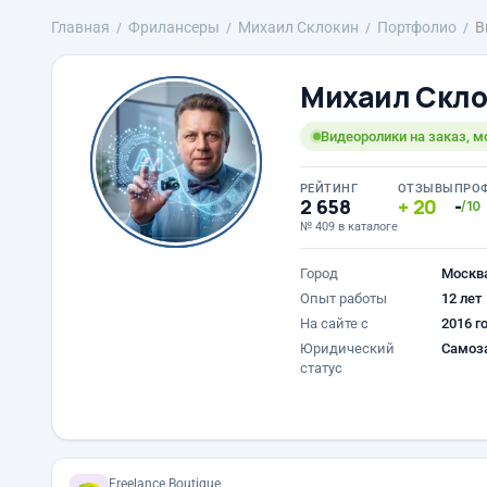
Главная
Фрилансеры
Михаил Склокин
Портфолио
В
Михаил Скл
Видеоролики на заказ, м
РЕЙТИНГ
ОТЗЫВЫ
ПРО
2 658
20
-
/10
№ 409 в каталоге
Город
Москв
Опыт работы
12 лет
На сайте с
2016 г
Юридический
Самоз
статус
Freelance.Boutique