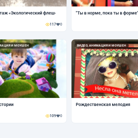
таж «Экологический флеш-
"Ты в норме, пока ты в форме"
117
0
ИМАЦИЯ И МОУШЕН
ВИДЕО, АНИМАЦИЯ И МОУШЕН
стории
Рождественская мелодия
109
0