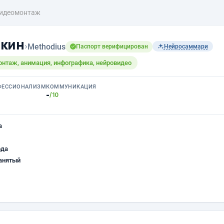
идеомонтаж
окин
›
Methodius
Паспорт верифицирован
Нейросаммари
онтаж, анимация, инфографика, нейровидео
ФЕССИОНАЛИЗМ
КОММУНИКАЦИЯ
-
/10
а
ода
анятый