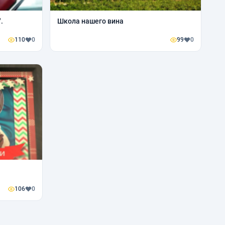
.
Школа нашего вина
110
0
99
0
106
0