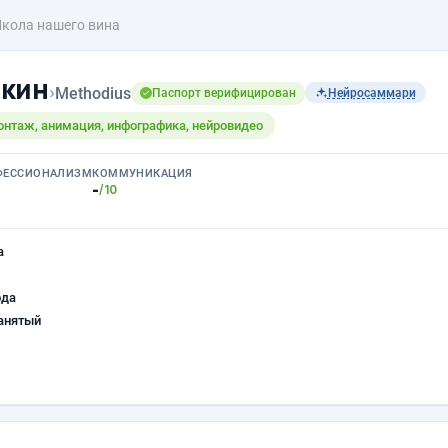
кола нашего вина
окин
›
Methodius
Паспорт верифицирован
Нейросаммари
онтаж, анимация, инфографика, нейровидео
ФЕССИОНАЛИЗМ
КОММУНИКАЦИЯ
-
/10
а
ода
анятый