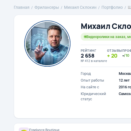
Главная
Фрилансеры
Михаил Склокин
Портфолио
Ш
Михаил Скл
Видеоролики на заказ, м
РЕЙТИНГ
ОТЗЫВЫ
ПРО
2 658
20
-
/10
№ 412 в каталоге
Город
Москв
Опыт работы
12 лет
На сайте с
2016 г
Юридический
Самоз
статус
Freelance.Boutique