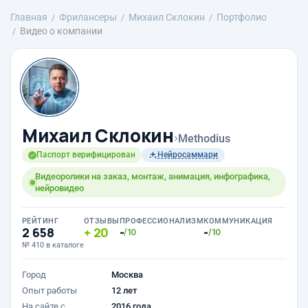
Главная
Фрилансеры
Михаил Склокин
Портфолио
Видео о компании
Михаил Склокин
›
Methodius
Паспорт верифицирован
Нейросаммари
Видеоролики на заказ, монтаж, анимация, инфографика,
нейровидео
РЕЙТИНГ
ОТЗЫВЫ
ПРОФЕССИОНАЛИЗМ
КОММУНИКАЦИЯ
2 658
20
-
-
/10
/10
№ 410 в каталоге
Город
Москва
Опыт работы
12 лет
На сайте с
2016 года