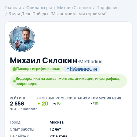
Главная
Фрилансеры
Михаил Склокин
Портфолио
9 мая День Победы. "Мы помним - мы гордимся"
Михаил Склокин
›
Methodius
Паспорт верифицирован
Нейросаммари
Видеоролики на заказ, монтаж, анимация, инфографика,
нейровидео
РЕЙТИНГ
ОТЗЫВЫ
ПРОФЕССИОНАЛИЗМ
КОММУНИКАЦИЯ
2 658
20
-
-
/10
/10
№ 411 в каталоге
Город
Москва
Опыт работы
12 лет
На сайте с
2016 года