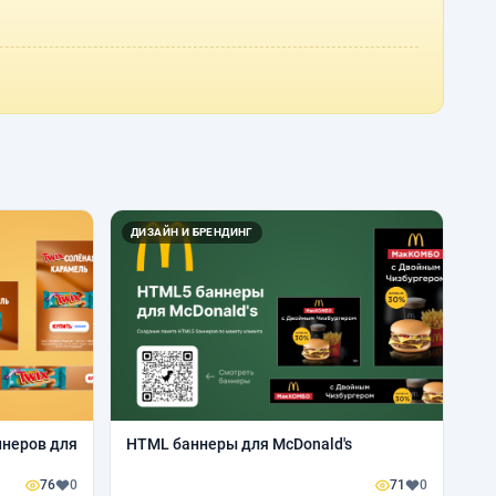
ДИЗАЙН И БРЕНДИНГ
ннеров для
HTML баннеры для McDonald's
76
0
71
0