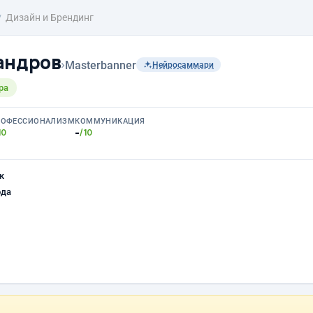
Дизайн и Брендинг
андров
›
Masterbanner
Нейросаммари
ра
РОФЕССИОНАЛИЗМ
КОММУНИКАЦИЯ
-
10
/10
к
ода