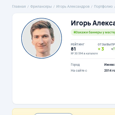
Главная
Фрилансеры
Игорь Александров
Портфолио
Игорь Алекс
Закажи баннеры у масте
РЕЙТИНГ
ОТЗЫВЫ
П
81
3
-
/
№ 30 594 в каталоге
Город
Ижевс
На сайте с
2014 г