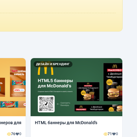
ДИЗАЙН И БРЕНДИНГ
ннеров для
HTML баннеры для McDonald's
76
0
71
0