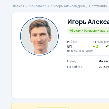
Главная
Фрилансеры
Игорь Александров
Портфолио
Игорь Алекс
Закажи баннеры у масте
РЕЙТИНГ
ОТЗЫВЫ
П
81
3
-
/
№ 30 597 в каталоге
Город
Ижевс
На сайте с
2014 г