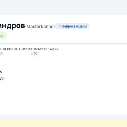
андров
›
Masterbanner
Нейросаммари
ра
РОФЕССИОНАЛИЗМ
КОММУНИКАЦИЯ
-
10
/10
к
ода