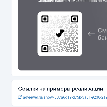
Ссылки на примеры реализации
adviewer.ru/show/887a6d19-d75b-3a81-9238-219