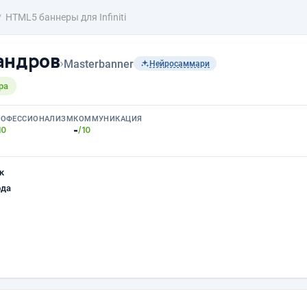
HTML5 баннеры для Infiniti
андров
›
Masterbanner
Нейросаммари
ра
РОФЕССИОНАЛИЗМ
КОММУНИКАЦИЯ
-
10
/10
к
ода