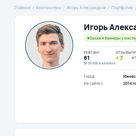
Главная
Фрилансеры
Игорь Александров
Портфолио
Игорь Алекс
Закажи баннеры у масте
РЕЙТИНГ
ОТЗЫВЫ
П
81
3
-
/
№ 30 600 в каталоге
Город
Ижевс
На сайте с
2014 г