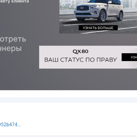
52b474...