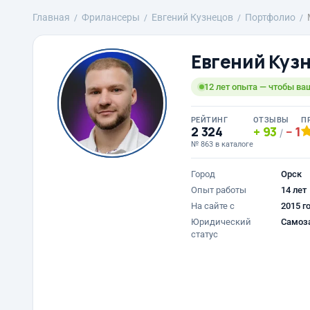
Главная
Фрилансеры
Евгений Кузнецов
Портфолио
Евгений Куз
12 лет опыта — чтобы ва
РЕЙТИНГ
ОТЗЫВЫ
П
2 324
93
1
/
№ 863 в каталоге
Город
Орск
Опыт работы
14 лет
На сайте с
2015 г
Юридический
Самоз
статус