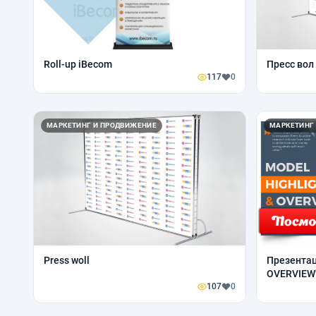
Roll-up iBecom
Пресс во
117
0
МАРКЕТИНГ И ПРОДВИЖЕНИЕ
МАРКЕТИНГ
Press woll
Презентац
OVERVIEW
107
0