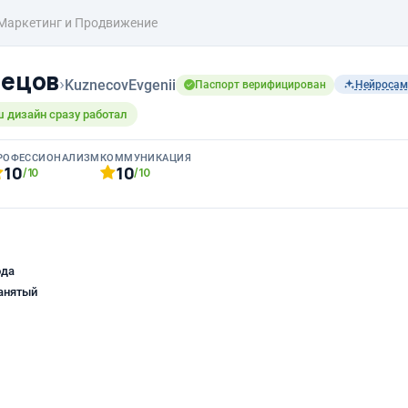
Маркетинг и Продвижение
нецов
›
KuznecovEvgenii
Паспорт верифицирован
Нейроса
ш дизайн сразу работал
РОФЕССИОНАЛИЗМ
КОММУНИКАЦИЯ
10
10
/10
/10
ода
анятый