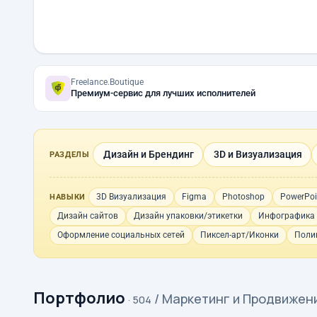
Freelance.Boutique
Премиум-сервис для лучших исполнителей
Дизайн и Брендинг
3D и Визуализация
РАЗДЕЛЫ
3D Визуализация
Figma
Photoshop
PowerPoi
НАВЫКИ
Дизайн сайтов
Дизайн упаковки/этикетки
Инфографика
Оформление социальных сетей
Пиксел-арт/Иконки
Поли
Портфолио
/ Маркетинг и Продвижен
· 504