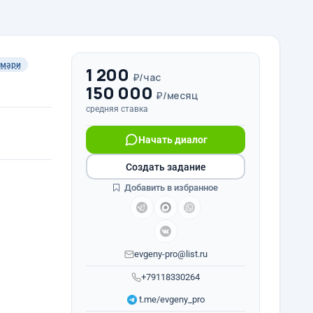
ммари
1 200
₽/час
150 000
₽/месяц
средняя ставка
Начать диалог
Создать задание
Добавить в избранное
evgeny-pro@list.ru
+79118330264
t.me/evgeny_pro