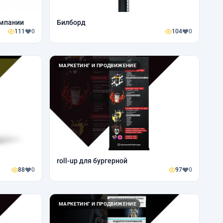
омпании
Билборд
111
0
104
0
МАРКЕТИНГ И ПРОДВИЖЕНИЕ
roll-up для бургерной
88
0
97
0
МАРКЕТИНГ И ПРОДВИЖЕНИЕ