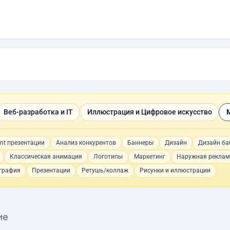
Веб-разработка и IT
Иллюстрация и Цифровое искусство
nt презентации
Анализ конкурентов
Баннеры
Дизайн
Дизайн ба
Классическая анимация
Логотипы
Маркетинг
Наружная рекла
графия
Презентации
Ретушь/коллаж
Рисунки и иллюстрации
ие