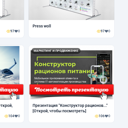
Press woll
97
0
97
0
МАРКЕТИНГ И ПРОДВИЖЕНИЕ
Открой,
Презентация "Конструктор рационов..."
[Открой, чтобы посмотреть]
104
0
106
0