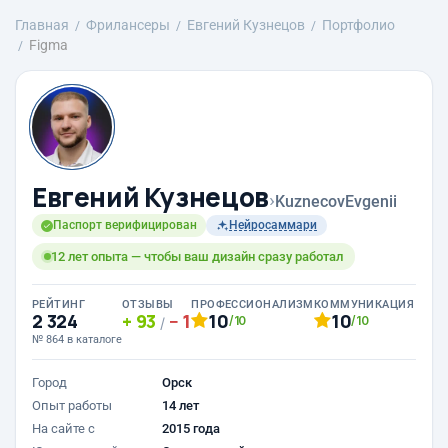
Главная
Фрилансеры
Евгений Кузнецов
Портфолио
Figma
Евгений Кузнецов
›
KuznecovEvgenii
Паспорт верифицирован
Нейросаммари
12 лет опыта — чтобы ваш дизайн сразу работал
РЕЙТИНГ
ОТЗЫВЫ
ПРОФЕССИОНАЛИЗМ
КОММУНИКАЦИЯ
2 324
93
1
10
10
/10
/10
/
№ 864 в каталоге
Город
Орск
Опыт работы
14 лет
На сайте с
2015 года