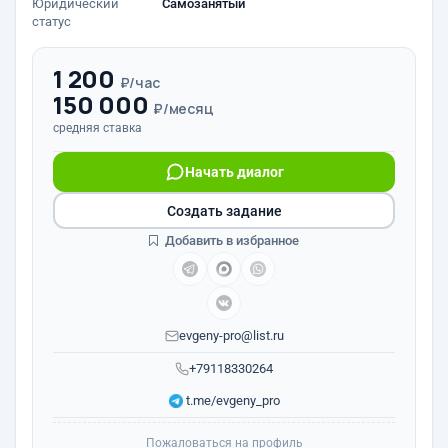
Юридический
Самозанятый
статус
1 200
₽/час
150 000
₽/месяц
средняя ставка
Начать диалог
Создать задание
Добавить в избранное
evgeny-pro@list.ru
+79118330264
t.me/evgeny_pro
Пожаловаться на профиль