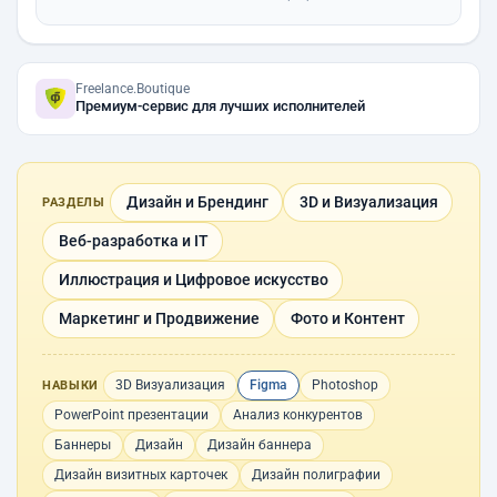
Freelance.Boutique
Премиум-сервис для лучших исполнителей
Дизайн и Брендинг
3D и Визуализация
РАЗДЕЛЫ
Веб-разработка и IT
Иллюстрация и Цифровое искусство
Маркетинг и Продвижение
Фото и Контент
3D Визуализация
Figma
Photoshop
НАВЫКИ
PowerPoint презентации
Анализ конкурентов
Баннеры
Дизайн
Дизайн баннера
Дизайн визитных карточек
Дизайн полиграфии