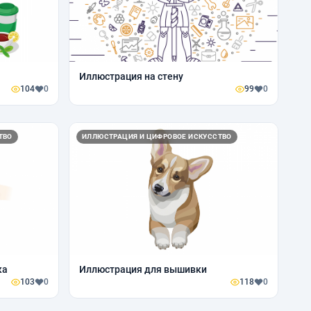
Иллюстрация на стену
104
0
99
0
ТВО
ИЛЛЮСТРАЦИЯ И ЦИФРОВОЕ ИСКУССТВО
ка
Иллюстрация для вышивки
103
0
118
0