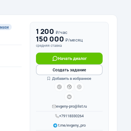
ммари
1 200
₽/час
150 000
₽/месяц
средняя ставка
Начать диалог
Создать задание
Добавить в избранное
evgeny-pro@list.ru
+79118330264
t.me/evgeny_pro