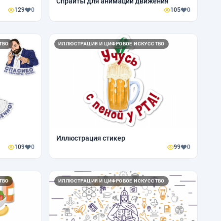
Спрайты для анимации движения
129
0
105
0
ТВО
ИЛЛЮСТРАЦИЯ И ЦИФРОВОЕ ИСКУССТВО
Иллюстрация стикер
109
0
99
0
ТВО
ИЛЛЮСТРАЦИЯ И ЦИФРОВОЕ ИСКУССТВО