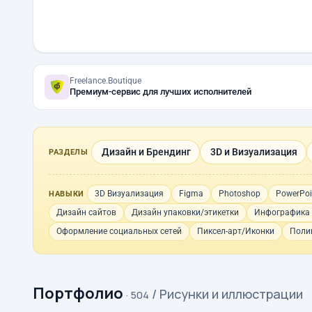
Freelance.Boutique
Премиум-сервис для лучших исполнителей
Дизайн и Брендинг
3D и Визуализация
РАЗДЕЛЫ
3D Визуализация
Figma
Photoshop
PowerPoi
НАВЫКИ
Дизайн сайтов
Дизайн упаковки/этикетки
Инфографика
Оформление социальных сетей
Пиксел-арт/Иконки
Поли
Портфолио
/ Рисунки и иллюстрации
· 504