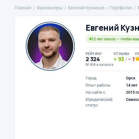
Главная
Фрилансеры
Евгений Кузнецов
Портфолио
Евгений Куз
12 лет опыта — чтобы ва
РЕЙТИНГ
ОТЗЫВЫ
П
2 324
93
1
/
№ 858 в каталоге
Город
Орск
Опыт работы
14 лет
На сайте с
2015 г
Юридический
Самоз
статус