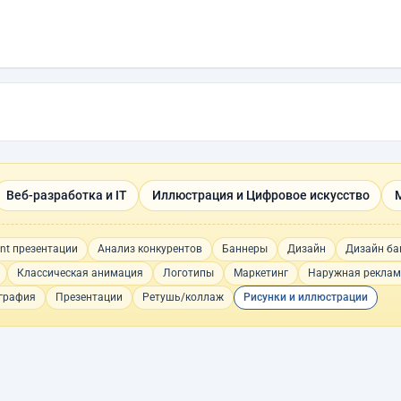
Веб-разработка и IT
Иллюстрация и Цифровое искусство
nt презентации
Анализ конкурентов
Баннеры
Дизайн
Дизайн ба
Классическая анимация
Логотипы
Маркетинг
Наружная рекла
графия
Презентации
Ретушь/коллаж
Рисунки и иллюстрации