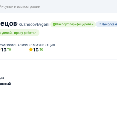
Рисунки и иллюстрации
нецов
›
KuznecovEvgenii
Паспорт верифицирован
Нейроса
ш дизайн сразу работал
РОФЕССИОНАЛИЗМ
КОММУНИКАЦИЯ
10
10
/10
/10
ода
анятый