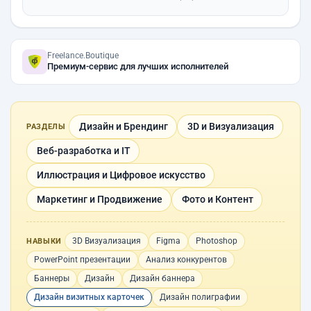
Freelance.Boutique
Премиум-сервис для лучших исполнителей
Дизайн и Брендинг
3D и Визуализация
РАЗДЕЛЫ
Веб-разработка и IT
Иллюстрация и Цифровое искусство
Маркетинг и Продвижение
Фото и Контент
3D Визуализация
Figma
Photoshop
НАВЫКИ
PowerPoint презентации
Анализ конкурентов
Баннеры
Дизайн
Дизайн баннера
Дизайн визитных карточек
Дизайн полиграфии