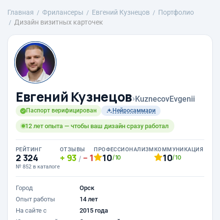
Главная
Фрилансеры
Евгений Кузнецов
Портфолио
Дизайн визитных карточек
Евгений Кузнецов
›
KuznecovEvgenii
Паспорт верифицирован
Нейросаммари
12 лет опыта — чтобы ваш дизайн сразу работал
РЕЙТИНГ
ОТЗЫВЫ
ПРОФЕССИОНАЛИЗМ
КОММУНИКАЦИЯ
2 324
93
1
10
10
/10
/10
/
№ 852 в каталоге
Город
Орск
Опыт работы
14 лет
На сайте с
2015 года