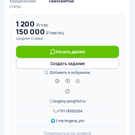
Юридический
Самозанятый
статус
1 200
₽/час
150 000
₽/месяц
средняя ставка
Начать диалог
Создать задание
Добавить в избранное
evgeny-pro@list.ru
+79118330264
t.me/evgeny_pro
Пожаловаться на профиль