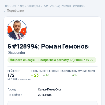
Главная
Фрилансеры
&#128994; Роман Гемонов
Портфолио
&#128994; Роман Гемонов
›
Discounter
Яндекс и Google — Настраиваю рекламу +7(918)837-69-72
РЕЙТИНГ
ОТЗЫВЫ
ПРОФЕССИОНАЛИЗМ
КОММУНИКАЦИЯ
172
23
-
-
/10
/10
№ 8 281 в каталоге
Город
Санкт-Петербург
На сайте с
2016 года