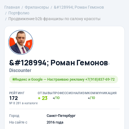
Главная
Фрилансеры
&#128994; Роман Гемонов
Портфолио
Продвижение b2b франшизы по салону красоты
&#128994; Роман Гемонов
›
Discounter
Яндекс и Google — Настраиваю рекламу +7(918)837-69-72
РЕЙТИНГ
ОТЗЫВЫ
ПРОФЕССИОНАЛИЗМ
КОММУНИКАЦИЯ
172
23
-
-
/10
/10
№ 8 281 в каталоге
Город
Санкт-Петербург
На сайте с
2016 года