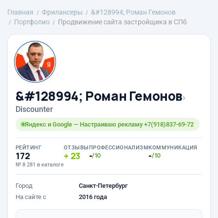
Главная
Фрилансеры
&#128994; Роман Гемонов
Портфолио
Продвижение сайта застройщика в СПб
&#128994; Роман Гемонов
›
Discounter
Яндекс и Google — Настраиваю рекламу +7(918)837-69-72
РЕЙТИНГ
ОТЗЫВЫ
ПРОФЕССИОНАЛИЗМ
КОММУНИКАЦИЯ
172
23
-
-
/10
/10
№ 8 281 в каталоге
Город
Санкт-Петербург
На сайте с
2016 года