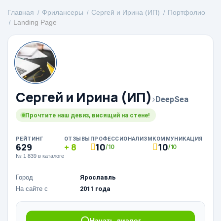
Главная
Фрилансеры
Сергей и Ирина (ИП)
Портфолио
Landing Page
Сергей и Ирина (ИП)
›
DeepSea
Прочтите наш девиз, висящий на стене!
РЕЙТИНГ
ОТЗЫВЫ
ПРОФЕССИОНАЛИЗМ
КОММУНИКАЦИЯ
629
8
10
10
/10
/10
№ 1 839 в каталоге
Город
Ярославль
На сайте с
2011 года
Начать диалог