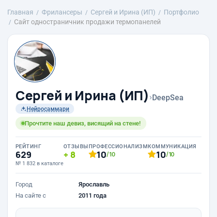
Главная
Фрилансеры
Сергей и Ирина (ИП)
Портфолио
Сайт одностраничник продажи термопанелей
Сергей и Ирина (ИП)
›
DeepSea
Нейросаммари
Прочтите наш девиз, висящий на стене!
РЕЙТИНГ
ОТЗЫВЫ
ПРОФЕССИОНАЛИЗМ
КОММУНИКАЦИЯ
629
8
10
10
/10
/10
№ 1 832 в каталоге
Город
Ярославль
На сайте с
2011 года