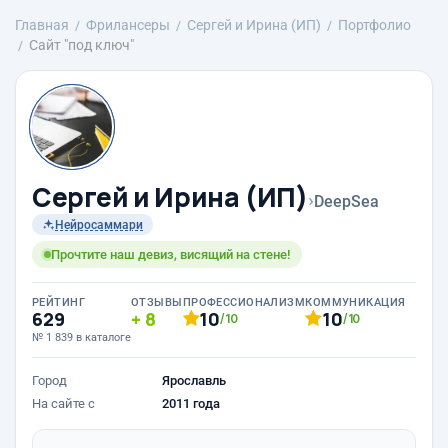
Главная
Фрилансеры
Сергей и Ирина (ИП)
Портфолио
Сайт "под ключ"
Сергей и Ирина (ИП)
›
DeepSea
Нейросаммари
Прочтите наш девиз, висящий на стене!
РЕЙТИНГ
ОТЗЫВЫ
ПРОФЕССИОНАЛИЗМ
КОММУНИКАЦИЯ
629
8
10
10
/10
/10
№ 1 839 в каталоге
Город
Ярославль
На сайте с
2011 года