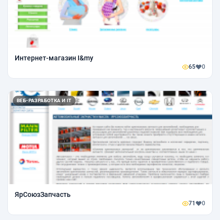
Интернет-магазин I&my
65
0
ВЕБ-РАЗРАБОТКА И IT
ЯрСоюзЗапчасть
71
0