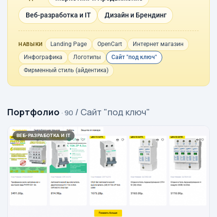
Веб-разработка и IT
Дизайн и Брендинг
Landing Page
OpenCart
Интернет магазин
НАВЫКИ
Инфографика
Логотипы
Сайт "под ключ"
Фирменный стиль (айдентика)
Портфолио
/ Сайт "под ключ"
· 90
ВЕБ-РАЗРАБОТКА И IT