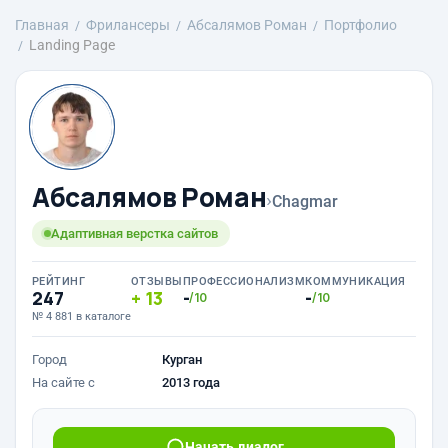
Главная
Фрилансеры
Абсалямов Роман
Портфолио
Landing Page
Абсалямов Роман
›
Chagmar
Адаптивная верстка сайтов
РЕЙТИНГ
ОТЗЫВЫ
ПРОФЕССИОНАЛИЗМ
КОММУНИКАЦИЯ
247
13
-
-
/10
/10
№ 4 881 в каталоге
Город
Курган
На сайте с
2013 года
Начать диалог