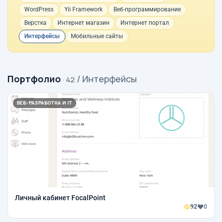
WordPress
Yii Framework
Веб-программирование
Верстка
Интернет магазин
Интернет портал
Интерфейсы
Мобильные сайты
Портфолио
/ Интерфейсы
· 42
ВЕБ-РАЗРАБОТКА И IT
Личный кабинет FocalPoint
92
0