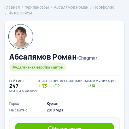
Главная
Фрилансеры
Абсалямов Роман
Портфолио
Интерфейсы
Абсалямов Роман
›
Chagmar
Адаптивная верстка сайтов
РЕЙТИНГ
ОТЗЫВЫ
ПРОФЕССИОНАЛИЗМ
КОММУНИКАЦИЯ
247
13
-
-
/10
/10
№ 4 884 в каталоге
Город
Курган
На сайте с
2013 года
Начать диалог