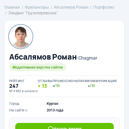
Главная
Фрилансеры
Абсалямов Роман
Портфолио
Лендинг "Грузоперевозок"
Абсалямов Роман
›
Chagmar
Адаптивная верстка сайтов
РЕЙТИНГ
ОТЗЫВЫ
ПРОФЕССИОНАЛИЗМ
КОММУНИКАЦИЯ
247
13
-
-
/10
/10
№ 4 882 в каталоге
Город
Курган
На сайте с
2013 года
Начать диалог