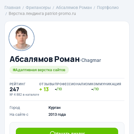
Главная
Фрилансеры
Абсалямов Роман
Портфолио
Верстка лендинга patriot-promo.ru
Абсалямов Роман
›
Chagmar
Адаптивная верстка сайтов
РЕЙТИНГ
ОТЗЫВЫ
ПРОФЕССИОНАЛИЗМ
КОММУНИКАЦИЯ
247
13
-
-
/10
/10
№ 4 882 в каталоге
Город
Курган
На сайте с
2013 года
Начать диалог