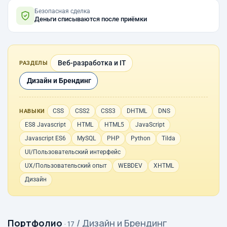
Безопасная сделка
Деньги списываются после приёмки
Веб-разработка и IT
РАЗДЕЛЫ
Дизайн и Брендинг
CSS
CSS2
CSS3
DHTML
DNS
НАВЫКИ
ES8 Javascript
HTML
HTML5
JavaScript
Javascript ES6
MySQL
PHP
Python
Tilda
UI/Пользовательский интерфейс
UX/Пользовательский опыт
WEBDEV
XHTML
Дизайн
Портфолио
/ Дизайн и Брендинг
· 17