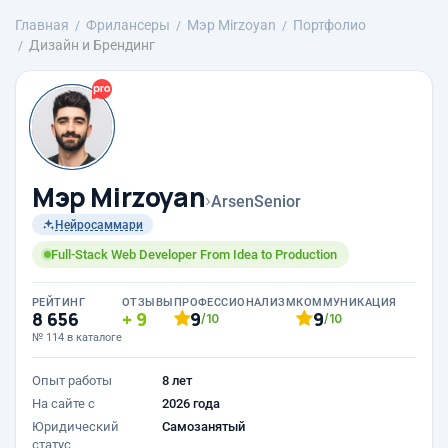
Главная
Фрилансеры
Мэр Mirzoyan
Портфолио
Дизайн и Брендинг
Мэр Mirzoyan
›
ArsenSenior
Нейросаммари
Full-Stack Web Developer From Idea to Production
РЕЙТИНГ
ОТЗЫВЫ
ПРОФЕССИОНАЛИЗМ
КОММУНИКАЦИЯ
8 656
9
9
9
/10
/10
№ 114 в каталоге
Опыт работы
8 лет
На сайте с
2026 года
Юридический
Самозанятый
статус