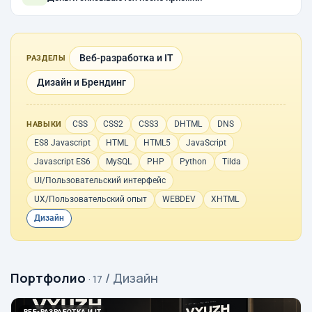
Веб-разработка и IT
РАЗДЕЛЫ
Дизайн и Брендинг
CSS
CSS2
CSS3
DHTML
DNS
НАВЫКИ
ES8 Javascript
HTML
HTML5
JavaScript
Javascript ES6
MySQL
PHP
Python
Tilda
UI/Пользовательский интерфейс
UX/Пользовательский опыт
WEBDEV
XHTML
Дизайн
Портфолио
/ Дизайн
· 17
ВЕБ-РАЗРАБОТКА И IT