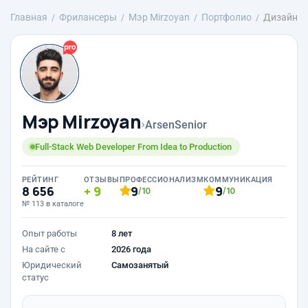
Главная
Фрилансеры
Мэр Mirzoyan
Портфолио
Дизайн
Мэр Mirzoyan
›
ArsenSenior
Full-Stack Web Developer From Idea to Production
РЕЙТИНГ
ОТЗЫВЫ
ПРОФЕССИОНАЛИЗМ
КОММУНИКАЦИЯ
8 656
9
9
9
/10
/10
№ 113 в каталоге
Опыт работы
8 лет
На сайте с
2026 года
Юридический
Самозанятый
статус