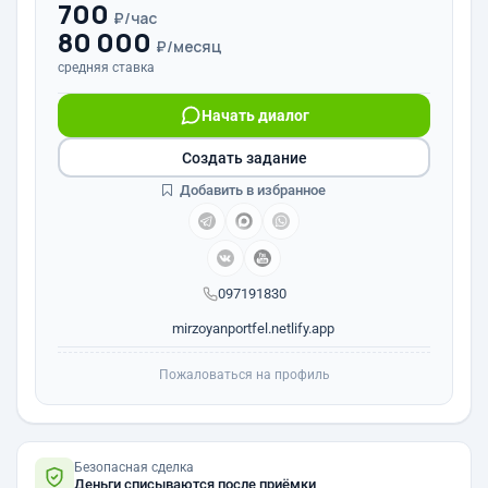
700
₽/час
80 000
₽/месяц
средняя ставка
Начать диалог
Создать задание
Добавить в избранное
097191830
mirzoyanportfel.netlify.app
Пожаловаться на профиль
Безопасная сделка
Деньги списываются после приёмки