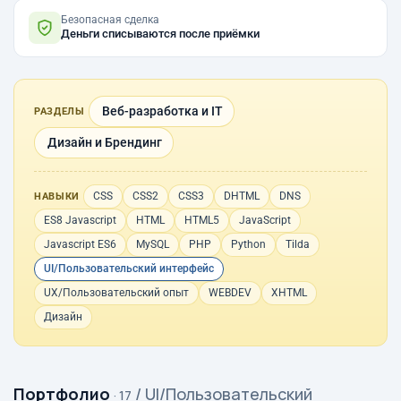
Безопасная сделка
Деньги списываются после приёмки
Веб-разработка и IT
РАЗДЕЛЫ
Дизайн и Брендинг
CSS
CSS2
CSS3
DHTML
DNS
НАВЫКИ
ES8 Javascript
HTML
HTML5
JavaScript
Javascript ES6
MySQL
PHP
Python
Tilda
UI/Пользовательский интерфейс
UX/Пользовательский опыт
WEBDEV
XHTML
Дизайн
Портфолио
/ UI/Пользовательский
· 17