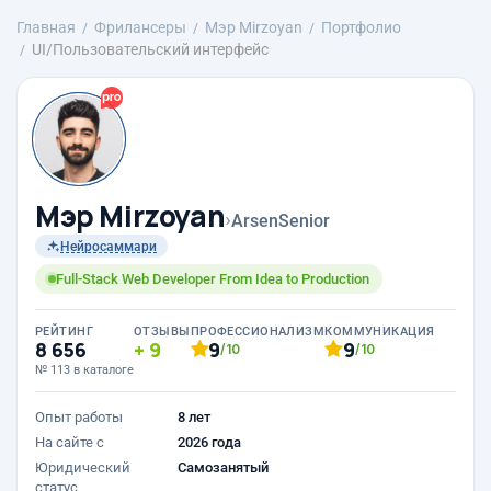
Главная
Фрилансеры
Мэр Mirzoyan
Портфолио
UI/Пользовательский интерфейс
Мэр Mirzoyan
›
ArsenSenior
Нейросаммари
Full-Stack Web Developer From Idea to Production
РЕЙТИНГ
ОТЗЫВЫ
ПРОФЕССИОНАЛИЗМ
КОММУНИКАЦИЯ
8 656
9
9
9
/10
/10
№ 113 в каталоге
Опыт работы
8 лет
На сайте с
2026 года
Юридический
Самозанятый
статус