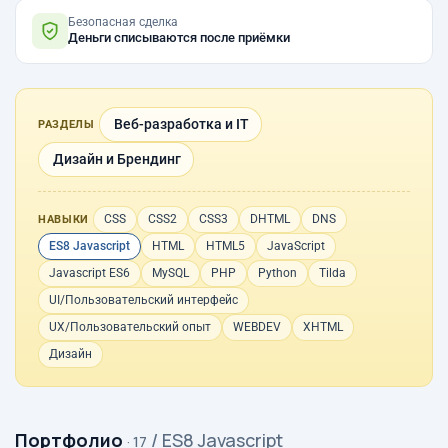
Безопасная сделка
Деньги списываются после приёмки
Веб-разработка и IT
РАЗДЕЛЫ
Дизайн и Брендинг
CSS
CSS2
CSS3
DHTML
DNS
НАВЫКИ
ES8 Javascript
HTML
HTML5
JavaScript
Javascript ES6
MySQL
PHP
Python
Tilda
UI/Пользовательский интерфейс
UX/Пользовательский опыт
WEBDEV
XHTML
Дизайн
Портфолио
/ ES8 Javascript
· 17