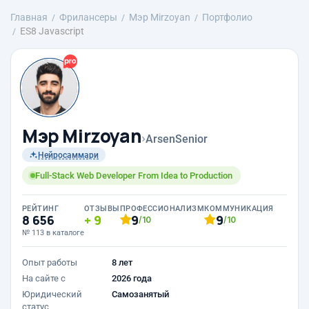
Главная
Фрилансеры
Мэр Mirzoyan
Портфолио
ES8 Javascript
Мэр Mirzoyan
›
ArsenSenior
Нейросаммари
Full-Stack Web Developer From Idea to Production
РЕЙТИНГ
ОТЗЫВЫ
ПРОФЕССИОНАЛИЗМ
КОММУНИКАЦИЯ
8 656
9
9
9
/10
/10
№ 113 в каталоге
Опыт работы
8 лет
На сайте с
2026 года
Юридический
Самозанятый
статус