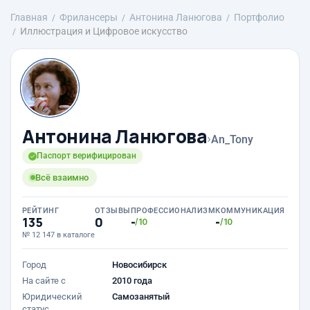
Главная
Фрилансеры
Антонина Ланюгова
Портфолио
Иллюстрация и Цифровое искусство
Антонина Ланюгова
›
An_Tony
Паспорт верифицирован
Всё взаимно
РЕЙТИНГ
ОТЗЫВЫ
ПРОФЕССИОНАЛИЗМ
КОММУНИКАЦИЯ
135
0
-
-
/10
/10
№ 12 147 в каталоге
Город
Новосибирск
На сайте с
2010 года
Юридический
Самозанятый
статус