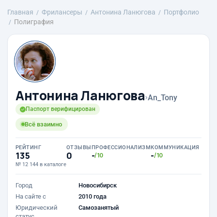
Главная
Фрилансеры
Антонина Ланюгова
Портфолио
Полиграфия
Антонина Ланюгова
›
An_Tony
Паспорт верифицирован
Всё взаимно
РЕЙТИНГ
ОТЗЫВЫ
ПРОФЕССИОНАЛИЗМ
КОММУНИКАЦИЯ
135
0
-
-
/10
/10
№ 12 144 в каталоге
Город
Новосибирск
На сайте с
2010 года
Юридический
Самозанятый
статус