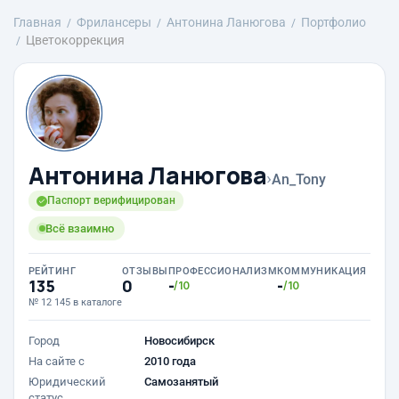
Главная
Фрилансеры
Антонина Ланюгова
Портфолио
Цветокоррекция
Антонина Ланюгова
›
An_Tony
Паспорт верифицирован
Всё взаимно
РЕЙТИНГ
ОТЗЫВЫ
ПРОФЕССИОНАЛИЗМ
КОММУНИКАЦИЯ
135
0
-
-
/10
/10
№ 12 145 в каталоге
Город
Новосибирск
На сайте с
2010 года
Юридический
Самозанятый
статус